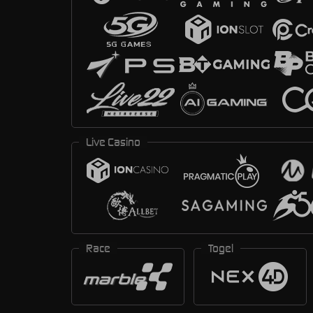
Live Casino
Race
Togel