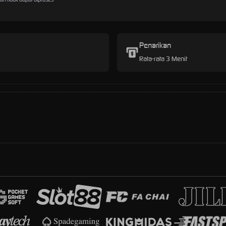
Penarikan
Rata-rata 3 Menit