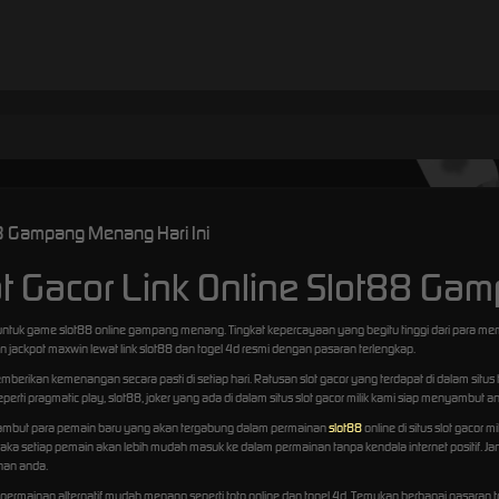
88 Gampang Menang Hari Ini
t Gacor Link Online Slot88 Ga
 untuk game slot88 online gampang menang. Tingkat kepercayaan yang begitu tinggi dari para memb
ackpot maxwin lewat link slot88 dan togel 4d resmi dengan pasaran terlengkap.
mberikan kemenangan secara pasti di setiap hari. Ratusan slot gacor yang terdapat di dalam sit
erti pragmatic play, slot88, joker yang ada di dalam situs slot gacor milik kami siap menyambut 
yambut para pemain baru yang akan tergabung dalam permainan
slot88
online di situs slot gacor 
maka setiap pemain akan lebih mudah masuk ke dalam permainan tanpa kendala internet positif. 
nan anda.
a permainan alternatif mudah menang seperti toto online dan togel 4d. Temukan berbagai pasaran tog