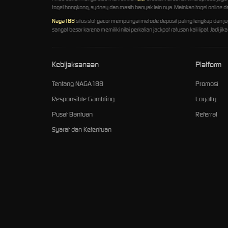
togel hongkong, sydney dan masih banyak lain nya. Mainkan togel online de
Naga188
situs slot gacor mempunyai metode deposit paling lengkap dan j
sangat besar karena memiliki nilai perkalian jackpot ratusan kali lipat. Ja
Kebijaksanaan
Platform
Tentang NAGA188
Promosi
Responsible Gambling
Loyalty
Pusat Bantuan
Referral
Syarat dan Ketentuan