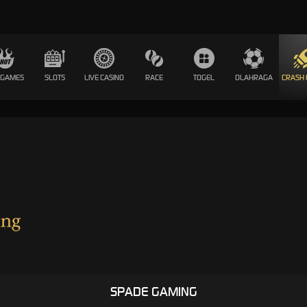
 GAMES
SLOTS
LIVE CASINO
RACE
TOGEL
OLAHRAGA
CRASH
SPADE GAMING