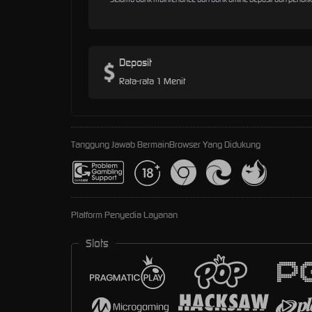
Deposit
Rata-rata 1 Menit
Tanggung Jawab Bermain
Browser Yang Didukung
Platform Penyedia Layanan
Slots