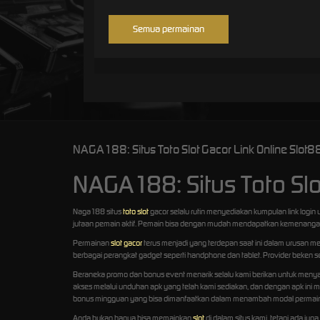
Semua permainan
NAGA188: Situs Toto Slot Gacor Link Online Slot
NAGA188: Situs Toto Slo
Naga188 situs
toto slot
gacor selalu rutin menyediakan kumpulan link login
jutaan pemain aktif. Pemain bisa dengan mudah mendapatkan kemenangan j
Permainan
slot gacor
terus menjadi yang terdepan saat ini dalam urusan me
berbagai perangkat gadget seperti handphone dan tablet. Provider beken sep
Beraneka promo dan bonus event menarik selalu kami berikan untuk men
akses melalui unduhan apk yang telah kami sediakan, dan dengan apk ini 
bonus mingguan yang bisa dimanfaatkan dalam menambah modal permai
Anda bukan hanya bisa memainkan
slot
di dalam situs kami, tetapi ada jug