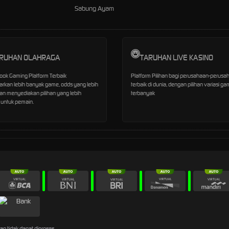
Sabung Ayam
RUHAN OLAHRAGA
TARUHAN LIVE KASINO
ook Gaming Platform Terbaik
Platform Pilihan bagi perusahaan-perusa
kan lebih banyak game, odds yang lebih
terbaik di dunia, dengan pilihan variasi g
 dan menyediakan pilihan yang lebih
terbanyak
untuk pemain.
an tidak dapat diproses