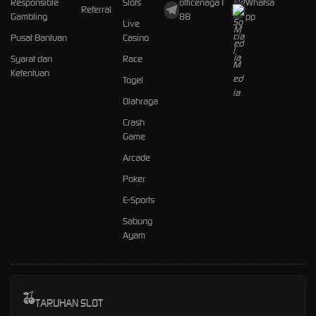
Responsible
Slots
officenaga1
Whatsa
Referral
Gambling
88
pp
Live
Pusat Bantuan
Casino
Syarat dan
Race
Ketentuan
Togel
Olahraga
Crash
Game
Arcade
Poker
E-Sports
Sabung
Ayam
TARUHAN SLOT