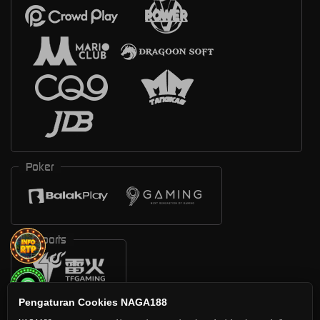
Poker
E-Sports
Pengaturan Cookies NAGA188
Sabung Ayam