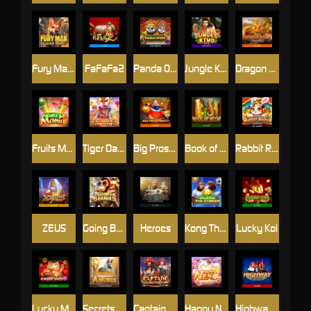
Fury Max Lucky Road
FaFaFa2
Panda Opera
Jungle King
Dragon Gold SA
Fruits Mania
Tiger Dance
Big Prosperity
Book of Myth
Rabbit Riches
ZEUS
Going Bananas Inc
Heroes
Kong The Striker
Lucky Koi
Lucky Meow
Secrets of Anubis
Captain Golds Fortune
Happy Neko
Highway Fortune