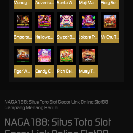
Money Mouse
Adventure Iceland
Santa Wild Drop
Moji Mania
Fiery Sevens Exclusive
Emperor Gate
Halloween Vacation
Sweet Bakery
Jokers Treasure
Mr Chu Tycoon
Tiger Warrior
Candy Candy
Rich Caishen
Muay Thai Fighter
NAGA188: Situs Toto Slot Gacor Link Online Slot88
Gampang Menang Hari Ini
NAGA188: Situs Toto Slot