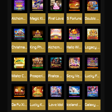
Alchemy Quest Level Up
Magic Kitty
First Love
5 Fortune
Double Flame
Christmas Miracles
King Pharaoh
Alchemy Quest Jackpot
Hallo Win Party
Legacy of Ramakien
Mister Cashmore
Prosperity Gods
Pirates Gold Rush
Sexy Vegas
Lucky Feng Shui
Da Fu Xiao Fu
Lucky Koi Exclusive
Love Idol
Iceland SA
Galaxy Guardian