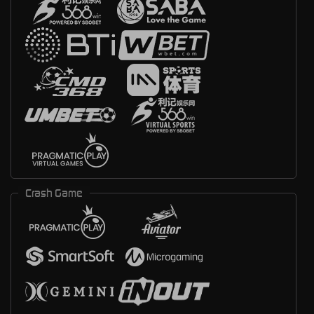
Crash Game