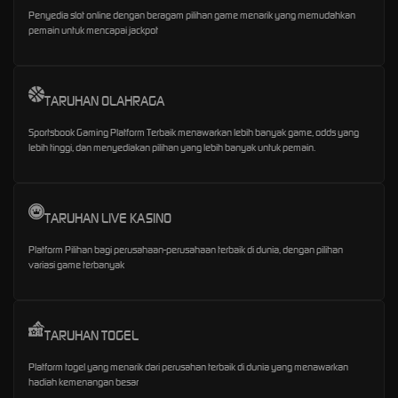
Penyedia slot online dengan beragam pilihan game menarik yang memudahkan
pemain untuk mencapai jackpot
TARUHAN OLAHRAGA
Sportsbook Gaming Platform Terbaik menawarkan lebih banyak game, odds yang
lebih tinggi, dan menyediakan pilihan yang lebih banyak untuk pemain.
TARUHAN LIVE KASINO
Platform Pilihan bagi perusahaan-perusahaan terbaik di dunia, dengan pilihan
variasi game terbanyak
TARUHAN TOGEL
Platform togel yang menarik dari perusahan terbaik di dunia yang menawarkan
hadiah kemenangan besar