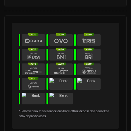
* Selama bank maintenance dan bank offline deposit dan penarikan
tidak dapat diproses