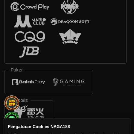
Poker
E-Sports
Pengaturan Cookies NAGA188
Sabung Ayam