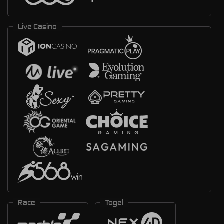
Live Casino
Race
Togel