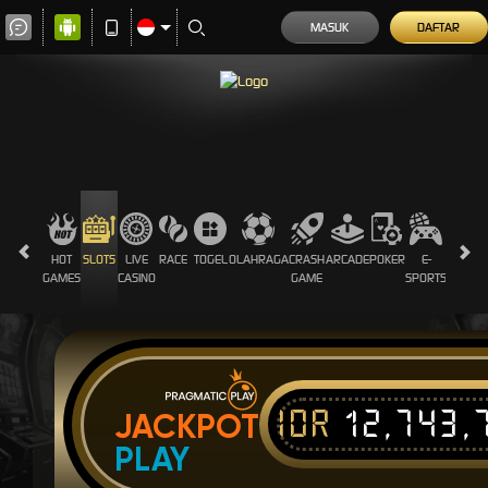
MASUK
DAFTAR
HOT
SLOTS
LIVE
RACE
TOGEL
OLAHRAGA
CRASH
ARCADE
POKER
E-
SABUN
GAMES
CASINO
GAME
SPORTS
AYAM
IDR
12,743,
JACKPOT
PLAY