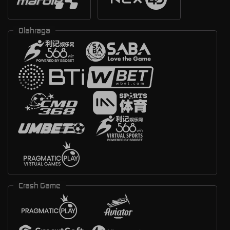
Olahraga
Crash Game