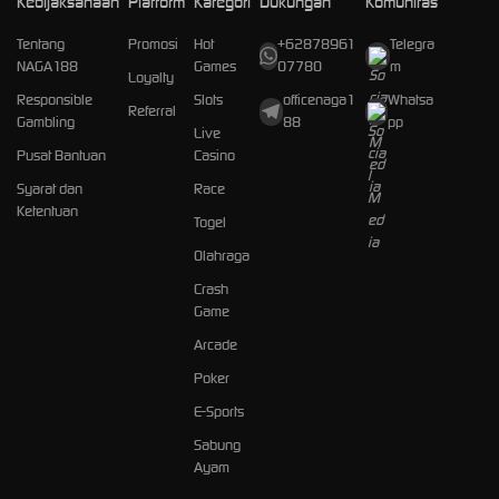
Kebijaksanaan
Platform
Kategori
Dukungan
Komunitas
Tentang
Promosi
Hot
+62878961
Telegra
NAGA188
Games
07780
m
Loyalty
Responsible
Slots
officenaga1
Whatsa
Referral
Gambling
88
pp
Live
Pusat Bantuan
Casino
Syarat dan
Race
Ketentuan
Togel
Olahraga
Crash
Game
Arcade
Poker
E-Sports
Sabung
Ayam