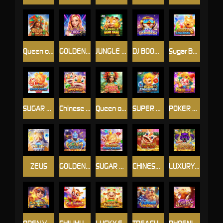
Queen of Inca 2
GOLDEN IDOL
JUNGLE BANG BANG
DJ BOOM BOOM
Sugar Bang Bang 2
SUGAR BANG BANG PLUS
Chinese New Year Moreways
Queen of Inca
SUPER ELEMENTS
POKER WIN 2
ZEUS
GOLDEN GENIE
SUGAR BANG BANG
CHINESE NEW YEAR
LUXURY GOLDEN PANTHER