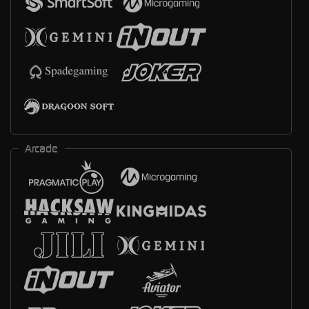
Arcade