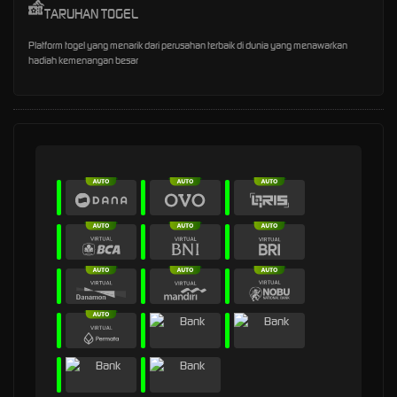
TARUHAN TOGEL
Platform togel yang menarik dari perusahan terbaik di dunia yang menawarkan
hadiah kemenangan besar