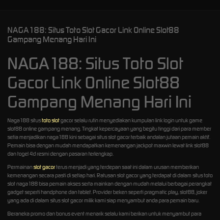
NAGA188: Situs Toto Slot Gacor Link Online Slot88
Gampang Menang Hari Ini
NAGA188: Situs Toto Slot
Gacor Link Online Slot88
Gampang Menang Hari Ini
Naga188 situs
toto slot
gacor selalu rutin menyediakan kumpulan link login untuk game
slot88 online gampang menang. Tingkat kepercayaan yang begitu tinggi dari para member
setia menjadikan naga188 kini sebagai situs slot gacor terbaik andalan jutaan pemain aktif.
Pemain bisa dengan mudah mendapatkan kemenangan jackpot maxwin lewat link slot88
dan togel 4d resmi dengan pasaran terlengkap.
Permainan
slot gacor
terus menjadi yang terdepan saat ini dalam urusan memberikan
kemenangan secara pasti di setiap hari. Ratusan slot gacor yang terdapat di dalam situs toto
slot naga188 bisa pemain akses serta mainkan dengan mudah melalui berbagai perangkat
gadget seperti handphone dan tablet. Provider beken seperti pragmatic play, slot88, joker
yang ada di dalam situs slot gacor milik kami siap menyambut anda para pemain baru.
Beraneka promo dan bonus event menarik selalu kami berikan untuk menyambut para