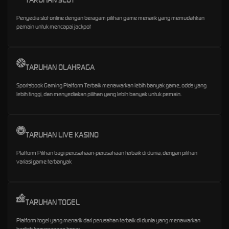
Penyedia slot online dengan beragam pilihan game menarik yang memudahkan
pemain untuk mencapai jackpot
TARUHAN OLAHRAGA
Sportsbook Gaming Platform Terbaik menawarkan lebih banyak game, odds yang
lebih tinggi, dan menyediakan pilihan yang lebih banyak untuk pemain.
TARUHAN LIVE KASINO
Platform Pilihan bagi perusahaan-perusahaan terbaik di dunia, dengan pilihan
variasi game terbanyak
TARUHAN TOGEL
Platform togel yang menarik dari perusahan terbaik di dunia yang menawarkan
hadiah kemenangan besar